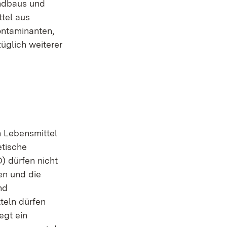
ndbaus und
tel aus
ntaminanten,
üglich weiterer
n Lebensmittel
etische
) dürfen nicht
en und die
nd
tteln dürfen
egt ein