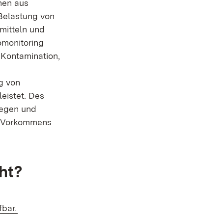
nen aus
Belastung von
mitteln und
omonitoring
 Kontamination,
g von
eistet. Des
wegen und
n Vorkommens
ht?
fbar.