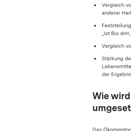
Vergleich v
anderer Her
Feststellun
„Ist Bio dri
Vergleich v
Stärkung de
Lebensmitte
der Ergebni
Wie wir
umgeset
Das Ökomonitor