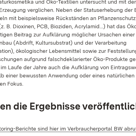
aturkosmetika und Öko-Textilien untersucht und mit de
 Erzeugung verglichen. Neben der Statuserhebung der 
ln mit beispielsweise Rückständen an Pflanzenschutz
z. B. Dioxinen, PCB, Bioziden, Acrylamid…) hat das Ök
tigen Beitrag zur Aufklärung möglicher Ursachen einer
nbau (Abdrift, Kultursubstrat) und der Verarbeitung
tion), ökologischer Lebensmittel sowie zur Feststellun
chungen aufgrund falschdeklarierter Öko-Produkte gel
 im Laufe der Jahre auch die Aufklärung von Eintrags
lb einer bewussten Anwendung oder eines natürliche
en Fokus.
n die Ergebnisse veröffentlic
oring-Berichte sind hier im Verbraucherportal BW abru