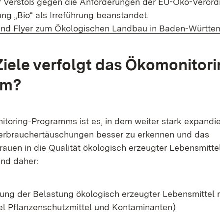
 Verstoß gegen die Anforderungen der EU-Öko-Verordn
ng „Bio“ als Irreführung beanstandet.
und Flyer zum Ökologischen Landbau in Baden-Württe
iele verfolgt das Ökomonitori
mm?
itoring-Programms ist es, in dem weiter stark expandi
rbrauchertäuschungen besser zu erkennen und das
auen in die Qualität ökologisch erzeugter Lebensmittel
ind daher:
ung der Belastung ökologisch erzeugter Lebensmittel
el Pflanzenschutzmittel und Kontaminanten)