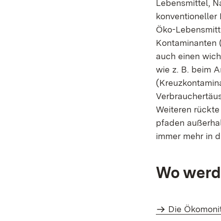
Lebensmittel, N
konventioneller
Öko-Lebensmitte
Kontaminanten (
auch einen wich
wie z. B. beim A
(Kreuzkontamina
Verbrauchertäus
Weiteren rückte
pfaden außerha
immer mehr in d
Wo werde
Die Ökomonit