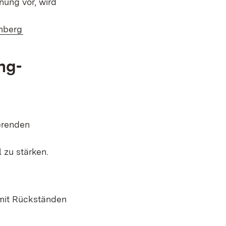
ung vor, wird
(Öffnet in neuem Fenster)
mberg
ng-
erenden
 zu stärken.
 mit Rückständen