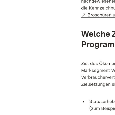
nachgewiesener
die Kennzeichnu
Extern:
Broschüren 
Welche Z
Progra
Ziel des Ökomon
Marksegment Ve
Verbrauchervertr
Zielsetzungen s
Statuserheb
(zum Beispi