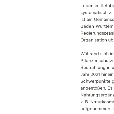
Lebensmittelüb
systematisch z.
ist ein Gemeins
Baden-Württemb
Regierungspräsi
Organisation üb
Während sich im
Pflanzenschutzm
Bestrahlung in 
Jahr 2021 hinei
Schwerpunkte g
angestoßen. Es 
Nahrungsergänz
z. B. Naturkosm
aufgenommen. In