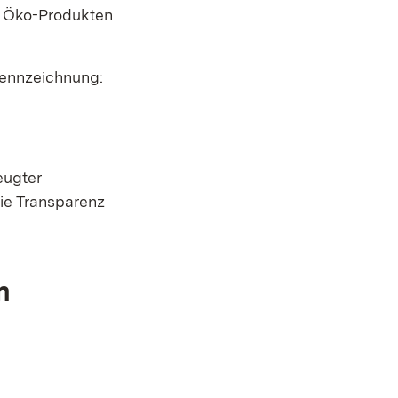
t Öko-Produkten
Kennzeichnung:
eugter
ie Transparenz
m