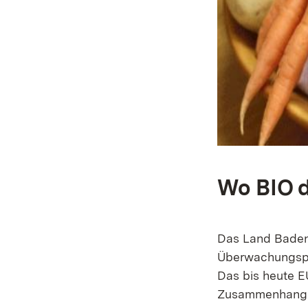
Wo BIO d
Das Land Baden-
Überwachungspr
Das bis heute E
Zusammenhang m