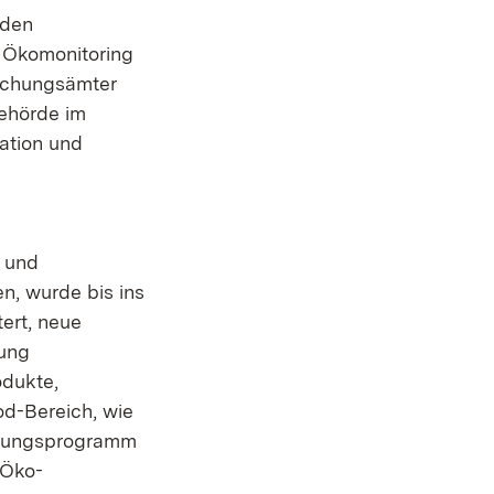
rden
 Ökomonitoring
suchungsämter
ehörde im
ation und
 und
n, wurde bis ins
ert, neue
hung
odukte,
d-Bereich, wie
achungsprogramm
 Öko-