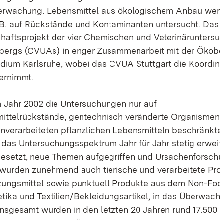
erwachung. Lebensmittel aus ökologischem Anbau we
 B. auf Rückstände und Kontaminanten untersucht. Das
chaftsprojekt der vier Chemischen und Veterinärunter
ergs (CVUAs) in enger Zusammenarbeit mit der Ökob
dium Karlsruhe, wobei das CVUA Stuttgart die Koordin
ernimmt.
 Jahr 2002 die Untersuchungen nur auf
ittelrückstände, gentechnisch veränderte Organismen
unverarbeiteten pflanzlichen Lebensmitteln beschränkte
n das Untersuchungsspektrum Jahr für Jahr stetig erweit
esetzt, neue Themen aufgegriffen und Ursachenforsc
wurden zunehmend auch tierische und verarbeitete Pr
ungsmittel sowie punktuell Produkte aus dem Non-Foo
etika und Textilien/Bekleidungsartikel, in das Überw
sgesamt wurden in den letzten 20 Jahren rund 17.500