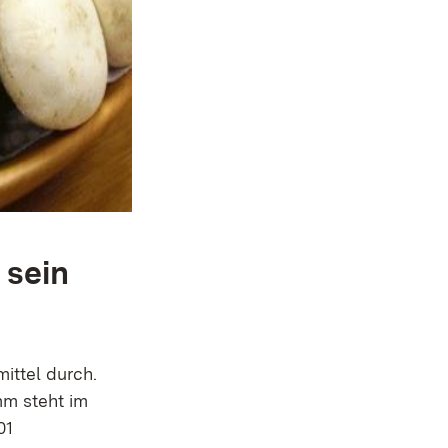
 sein
ttel durch.
mm steht im
01